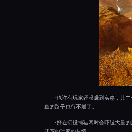
·也许有玩家还没赚到实惠，其
鱼的路子也行不通了。
·好在扔投捕猎网时会吓退大量
开花的玩家的热情。