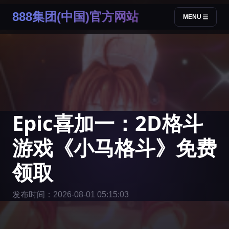
888集团(中国)官方网站
MENU
Epic喜加一：2D格斗
游戏《小马格斗》免费
领取
发布时间：2026-08-01 05:15:03