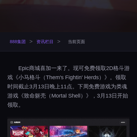
>
>
888集团
资讯栏目
当前页面
Epic商城喜加一来了。现可免费领取2D格斗游
戏《小马格斗（Them's Fightin' Herds）》。领取
时间截止3月13日晚上11点。下周免费游戏为类魂
游戏《致命躯壳（Mortal Shell）》，3月13日开始
领取。