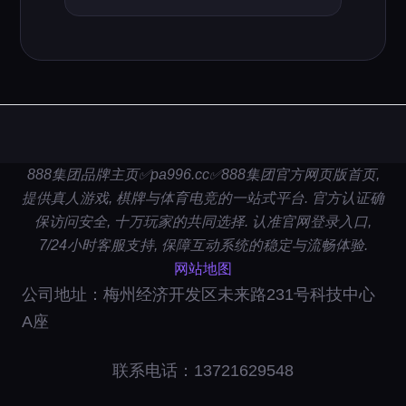
888集团品牌主页✅pa996.cc✅888集团官方网页版首页,
提供真人游戏, 棋牌与体育电竞的一站式平台. 官方认证确
保访问安全, 十万玩家的共同选择. 认准官网登录入口,
7/24小时客服支持, 保障互动系统的稳定与流畅体验.
网站地图
公司地址：梅州经济开发区未来路231号科技中心
A座
联系电话：13721629548