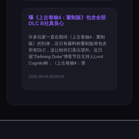
曝《上古卷轴4：重制版》包含全部
DLC B社真良心
许多玩家一直在期待《上古卷轴4：重制
版》的到来，近日有爆料称重制版将包含
所有DLC，这让粉丝们喜出望外。近日
据“Defining Duke”博客节目主持人Lord
Cognito称，《上古卷轴4：湮
2026-08-06 00:00:03