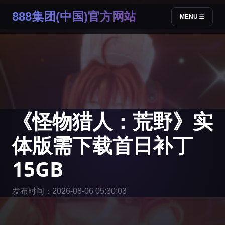
888集团(中国)官方网站
MENU
《怪物猎人：荒野》实
体版需下载首日补丁
15GB
发布时间：2026-08-06 05:30:03