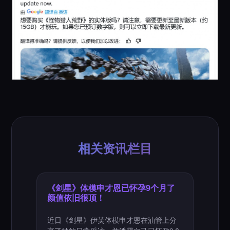
相关资讯栏目
《剑星》体模申才恩已怀孕9个月了
颜值依旧很顶！
近日《剑星》伊芙体模申才恩在油管上分