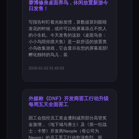
赛博修身桌面养鸟，休闲放置新游今
日发售！
写报告时盯着光标发愣，算数据算到眼睛
发花的时候，或许可以给屏幕添点不扰人
的小生机。今天发售的这款《桌面鸟舍：
小小鸟陪你摸大鱼》是一款舒适的放置类
小鸟收集游戏，它会显示在您的屏幕底部!
孵化独特的鸟儿，装
2026-01-02 01:45:03
外媒称《DNF》开发商罢工行动升级
每周五天全面罢工
因工会指控员工奖金遭削减而部分高管奖
金激增，《地下城与勇士》及《第一狂战
士：卡赞》开发商Neople（母公司为
Nexon）的员工罢工行动愈演愈烈。据