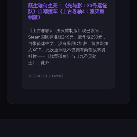
既生瑜何生亮！《光与影：33号远征
队》自嘲撞车《上古卷轴4：湮灭重
制版》
《上古卷轴4：湮灭重制版》现已发售，
Steam国区标准版249元，豪华版299元，
自带简体中文，没有采用D加密，首发即加
入XGP。此次重制版不仅拥有两部故事资
料片——《战栗孤岛》与《九圣灵骑
士》，此外
2026-01-01 23:45:03