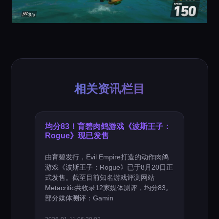
相关资讯栏目
均分83！育碧肉鸽游戏《波斯王子：
Rogue》现已发售
由育碧发行，Evil Empire打造的动作肉鸽
游戏《波斯王子：Rogue》已于8月20日正
式发售。截至目前知名游戏评测网站
Metacritic共收录12家媒体测评，均分83。
部分媒体测评：Gamin