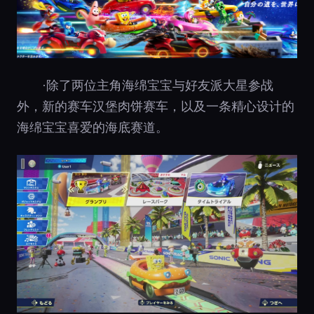
·除了两位主角海绵宝宝与好友派大星参战
外，新的赛车汉堡肉饼赛车，以及一条精心设计的
海绵宝宝喜爱的海底赛道。