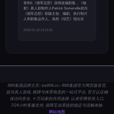
发B社《德军总部》游戏改编剧集，《辐
射》真人剧制作人Patrick Somerville担任
《德军总部》剧版主创、编剧、执行制片
人和剧集运作人。虽然《综艺》指出目
2026-01-10 23:15:02
888集团品牌主页✅pa996.cc✅888集团官方网页版首页,
提供真人游戏, 棋牌与体育电竞的一站式平台. 官方认证确
保访问安全, 十万玩家的共同选择. 认准官网登录入口,
7/24小时客服支持, 保障互动系统的稳定与流畅体验.
网站地图