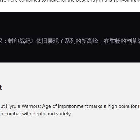
双：封印战纪》依旧展现了系列的新高峰，在酣畅的割草