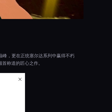
巅峰，更在正统塞尔达系列中赢得不朽
颔首称道的匠心之作。