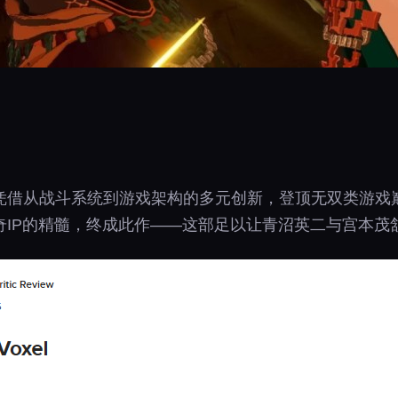
凭借从战斗系统到游戏架构的多元创新，登顶无双类游戏
奇IP的精髓，终成此作——这部足以让青沼英二与宫本茂