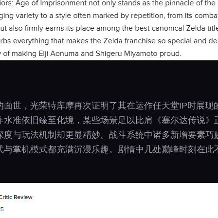
的面世，光荣特库摩再次证明了其在运作任天堂IP时展现
作水准依旧臻至化境，某些场景足以比肩《塞尔达传说》
深度与玩法机制却更显精妙。战斗系统中诸多新增要素巧
式与掌机模式都充满沉浸乐趣。剧情中几处巅峰时刻在此