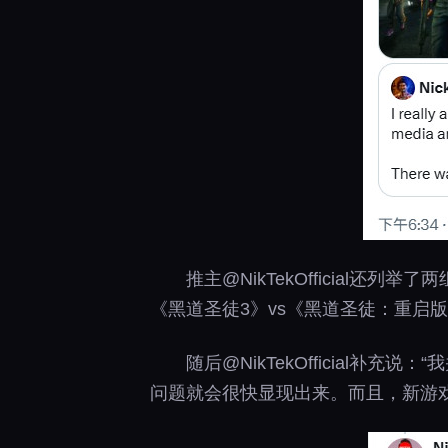
推主@NikTekOfficial还
《黑道圣徒3》vs《黑道圣徒：重启
随后@NikTekOfficia
问题就会很快显现出来。而且，新游