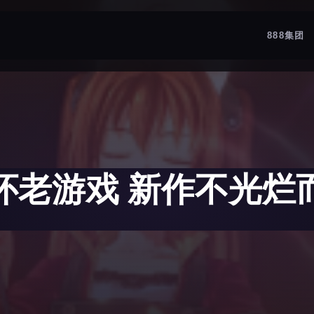
888集团
怀老游戏 新作不光烂