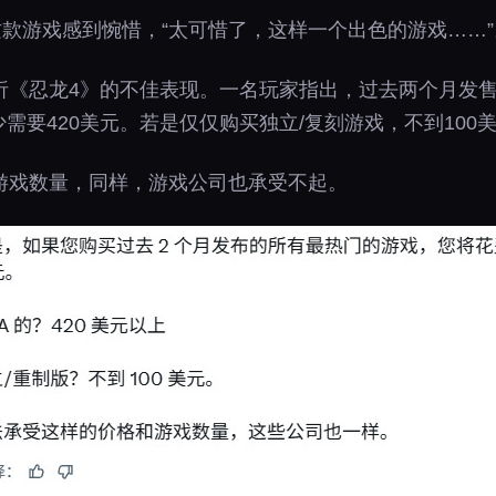
款游戏感到惋惜，“太可惜了，这样一个出色的游戏……”
析《忍龙4》的不佳表现。一名玩家指出，过去两个月发
少需要420美元。若是仅仅购买独立/复刻游戏，不到100
游戏数量，同样，游戏公司也承受不起。