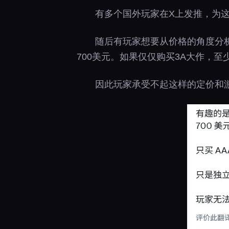
有多个国外玩家在X上发推，为这
随后有玩家想要从价格的角度分
700美元。如果仅仅购买3A大作，至
因此玩家承受不起这样的定价和