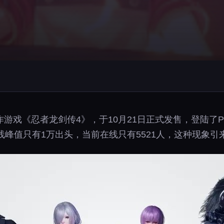
动作游戏《忍者龙剑传4》，于10月21日正式发售，登陆了PC，
上的在线峰值只有1万出头，当前在线只有5521人，这种现