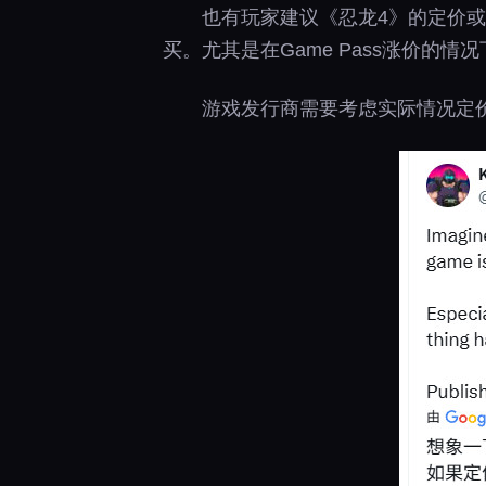
也有玩家建议《忍龙4》的定价或
买。尤其是在Game Pass涨价的
游戏发行商需要考虑实际情况定