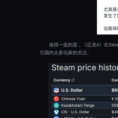
值得一提的是，《忍龙4》在Ste
引国内太多玩家的关注。