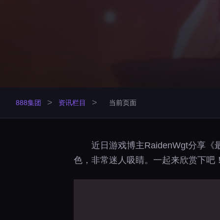
>
>
888集团
资讯栏目
当前页面
近日游戏博主RaidenWgt分
色，非常迷人吸睛。一起来欣赏下吧