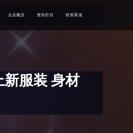
企业概况
资讯栏目
联系渠道
上新服装 身材