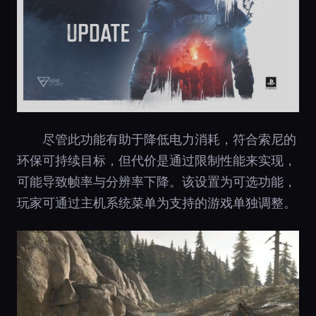
尽管此功能有助于降低电力消耗，符合索尼的
环保可持续目标，但代价是通过限制性能来实现，
可能导致帧率与分辨率下降。该设置为可选功能，
玩家可通过主机系统菜单为支持的游戏单独调整。