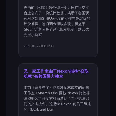
巴西的《剑星》粉丝俱乐部近日在社交平
台上公布了一份统计数据，揭示了各国玩
家对这款由ShiftUp开发的动作冒险游戏的
评价差异。这项调查得以实现，得益于
Steam近期调整了评论展示机制，默认优
先显示玩家
2026-06-27 03:00:03
又一家工作室由于Nexon指控“窃取
机密”被韩国警方搜查
由前《蔚蓝档案》总监朴炳林成立的韩国
工作室 Dynamis One 因被 Nexon 指控非
法盗取公司开发材料而遭到了当地执法部
门的突击搜查。这是继 Nexon 前员工组建
的《Dark and Dar