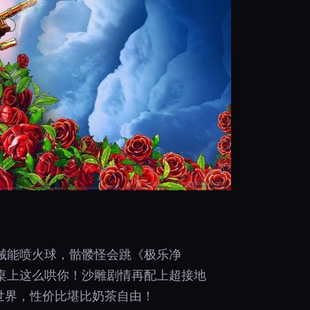
械能喷火球，骷髅怪会跳《极乐净
桌上这么哄你！沙雕剧情再配上超接地
世界，性价比堪比奶茶自由！