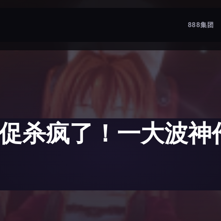
888集团
季大促杀疯了！一大波