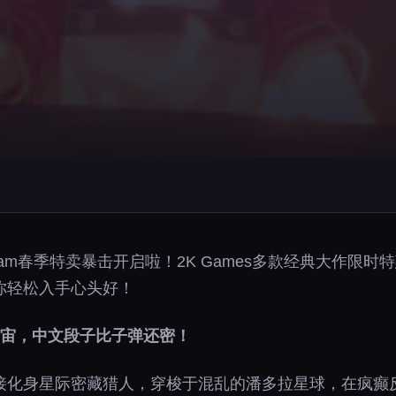
am春季特卖暴击开启啦！2K Games多款经典大作限
你轻松入手心头好！
宇宙，中文段子比子弹还密！
接化身星际密藏猎人，穿梭于混乱的潘多拉星球，在疯癫