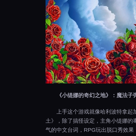
《小缇娜的奇幻之地》：魔法子
上手这个游戏就像哈利波特拿起
土》，除了搞怪设定，主角小缇娜的
气的中文台词，RPG玩出脱口秀效果