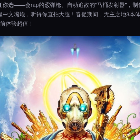
你选——会rap的霰弹枪、自动追敌的“马桶发射器”，
中文嘴炮，听得你直拍大腿！春促期间，无主之地3本体价
提前体验超值！