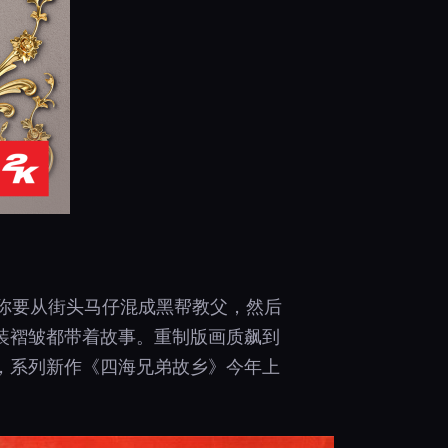
你要从街头马仔混成黑帮教父，然后
装褶皱都带着故事。重制版画质飙到
提，系列新作《四海兄弟故乡》今年上