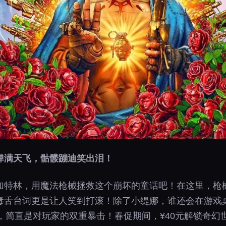
弹满天飞，骷髅蹦迪笑出泪！
加特林，用魔法枪械拯救这个崩坏的童话吧！在这里，枪
毒舌台词更是让人笑到打滚！除了小缇娜，谁还会在游戏
，简直是对玩家的双重暴击！春促期间，¥40元解锁奇幻