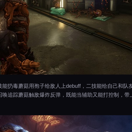
能扔毒蘑菇用孢子给敌人上debuff，二技能给自己和
召唤追踪蘑菇触敌爆炸反弹，既能当辅助又能打控制，带