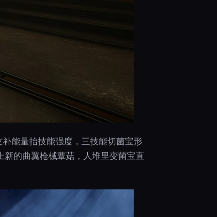
队友补能量抬技能强度，三技能切菌宝形
上新的曲翼枪械蕈菇，人堆里变菌宝直