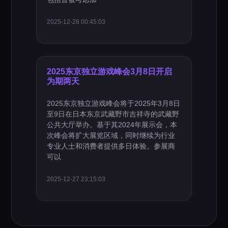
2025-12-28 00:45:03
2025东京独立游戏峰会3月8日开启
为期两天
2025东京独立游戏峰会将于2025年3月8日
至9日在日本东京武藏野市吉祥寺的武藏野
公共大厅举办。基于其2024年展示会，本
次峰会将扩大展览区域，同时继续为行业
专业人士和消费者提供多日体验。参展商
可以
2025-12-27 23:15:03