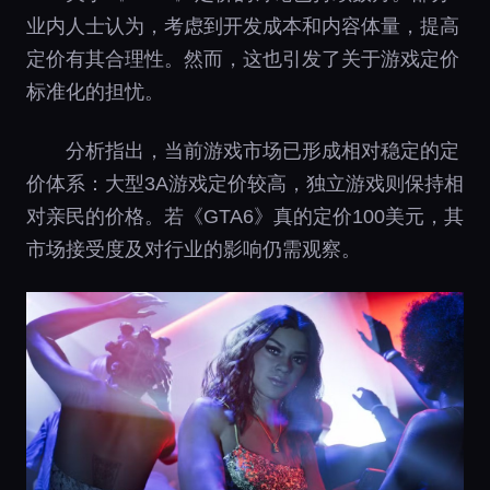
业内人士认为，考虑到开发成本和内容体量，提高
定价有其合理性。然而，这也引发了关于游戏定价
标准化的担忧。
分析指出，当前游戏市场已形成相对稳定的定
价体系：大型3A游戏定价较高，独立游戏则保持相
对亲民的价格。若《GTA6》真的定价100美元，其
市场接受度及对行业的影响仍需观察。