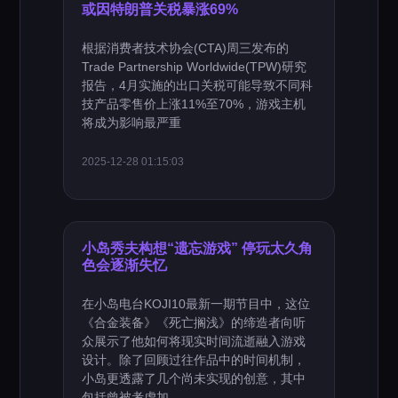
或因特朗普关税暴涨69%
根据消费者技术协会(CTA)周三发布的
Trade Partnership Worldwide(TPW)研究
报告，4月实施的出口关税可能导致不同科
技产品零售价上涨11%至70%，游戏主机
将成为影响最严重
2025-12-28 01:15:03
小岛秀夫构想“遗忘游戏” 停玩太久角
色会逐渐失忆
在小岛电台KOJI10最新一期节目中，这位
《合金装备》《死亡搁浅》的缔造者向听
众展示了他如何将现实时间流逝融入游戏
设计。除了回顾过往作品中的时间机制，
小岛更透露了几个尚未实现的创意，其中
包括曾被考虑加