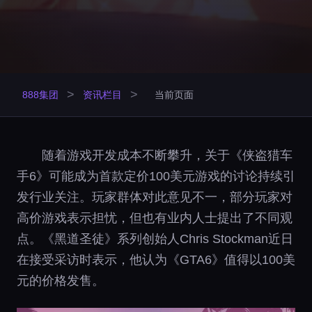
>
>
888集团
资讯栏目
当前页面
随着游戏开发成本不断攀升，关于《侠盗猎车
手6》可能成为首款定价100美元游戏的讨论持续引
发行业关注。玩家群体对此意见不一，部分玩家对
高价游戏表示担忧，但也有业内人士提出了不同观
点。《黑道圣徒》系列创始人Chris Stockman近日
在接受采访时表示，他认为《GTA6》值得以100美
元的价格发售。