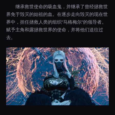
继承救世使命的吸血鬼，并继承了曾经拯救世
界免于毁灭的始祖的血。在逐步走向毁灭的现在世
界中，担任拯救人类的组织"马格梅尔"的领导者。
赋予主角和露拯救世界的使命，并将他们送往过
去。