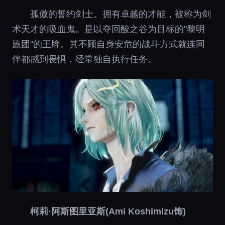
孤傲的誓约剑士。拥有卓越的才能，被称为剑
术天才的吸血鬼。是以夺回酸之谷为目标的"黎明
旅团"的王牌。其不顾自身安危的战斗方式就连同
伴都感到畏惧，经常独自执行任务。
柯莉·阿斯图里亚斯(Ami Koshimizu饰)