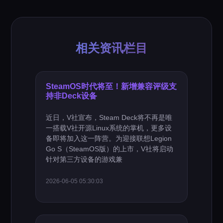
相关资讯栏目
SteamOS时代将至！新增兼容评级支
持非Deck设备
近日，V社宣布，Steam Deck将不再是唯
一搭载V社开源Linux系统的掌机，更多设
备即将加入这一阵营。为迎接联想Legion
Go S（SteamOS版）的上市，V社将启动
针对第三方设备的游戏兼
2026-06-05 05:30:03