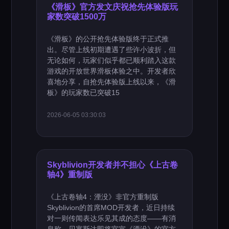
《滑板》官方发文庆祝抢先体验版玩
家数突破1500万
《滑板》的公开抢先体验版终于正式推
出。尽管上线初期遭遇了些许小波折，但
无论如何，玩家们似乎都已顺利踏入这款
游戏的开放世界滑板体验之中。开发者欣
喜地分享，自抢先体验版上线以来，《滑
板》的玩家数已突破15
2026-06-05 03:30:03
Skyblivion开发者并不担心《上古卷
轴4》重制版
《上古卷轴4：湮没》非官方重制版
Skyblivion的首席MOD开发者，近日持续
对一则传闻表达乐见其成的态度——有消