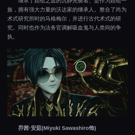
继承了始祖之血的沉静先驱者。是作为始祖一
族，拥有强大力量的沃达家的继承人。整合了尚为
术式研究所时的马格梅尔，并进行古代术式的研
究。同时也作为法务官调解吸血鬼与人类间的争
执。
乔茜·安茹(Miyuki Sawashiro饰)