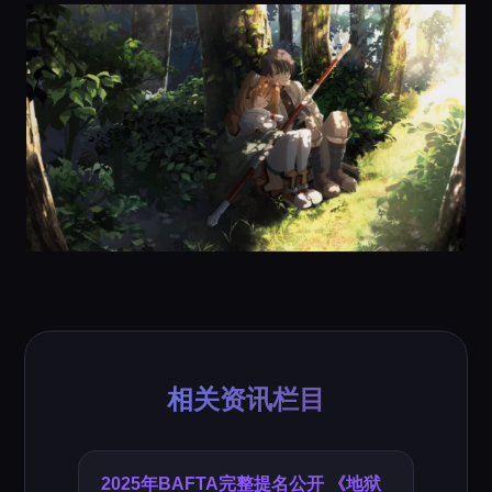
相关资讯栏目
2025年BAFTA完整提名公开 《地狱