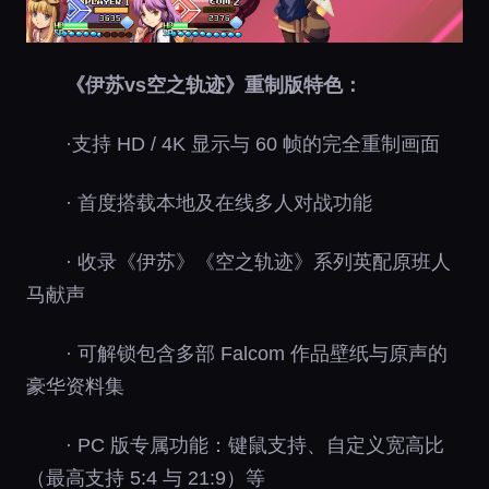
《伊苏vs空之轨迹》重制版特色：
·支持 HD / 4K 显示与 60 帧的完全重制画面
· 首度搭载本地及在线多人对战功能
· 收录《伊苏》《空之轨迹》系列英配原班人
马献声
· 可解锁包含多部 Falcom 作品壁纸与原声的
豪华资料集
· PC 版专属功能：键鼠支持、自定义宽高比
（最高支持 5:4 与 21:9）等