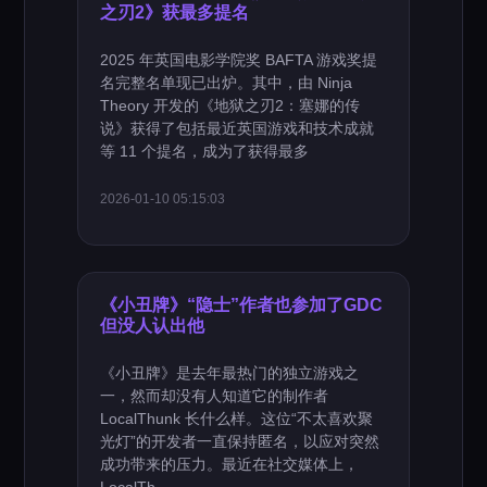
之刃2》获最多提名
2025 年英国电影学院奖 BAFTA 游戏奖提
名完整名单现已出炉。其中，由 Ninja
Theory 开发的《地狱之刃2：塞娜的传
说》获得了包括最近英国游戏和技术成就
等 11 个提名，成为了获得最多
2026-01-10 05:15:03
《小丑牌》“隐士”作者也参加了GDC
但没人认出他
《小丑牌》是去年最热门的独立游戏之
一，然而却没有人知道它的制作者
LocalThunk 长什么样。这位“不太喜欢聚
光灯”的开发者一直保持匿名，以应对突然
成功带来的压力。最近在社交媒体上，