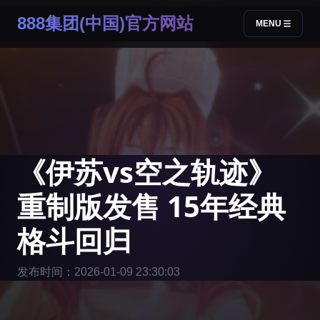
888集团(中国)官方网站
MENU
《伊苏vs空之轨迹》
重制版发售 15年经典
格斗回归
发布时间：2026-01-09 23:30:03