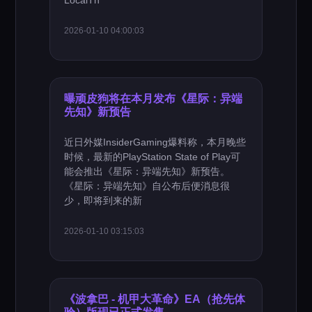
LocalTh
2026-01-10 04:00:03
曝顽皮狗将在本月发布《星际：异端
先知》新预告
近日外媒InsiderGaming爆料称，本月晚些
时候，最新的PlayStation State of Play可
能会推出《星际：异端先知》新预告。
《星际：异端先知》自公布后便消息很
少，即将到来的新
2026-01-10 03:15:03
《波拿巴 - 机甲大革命》EA（抢先体