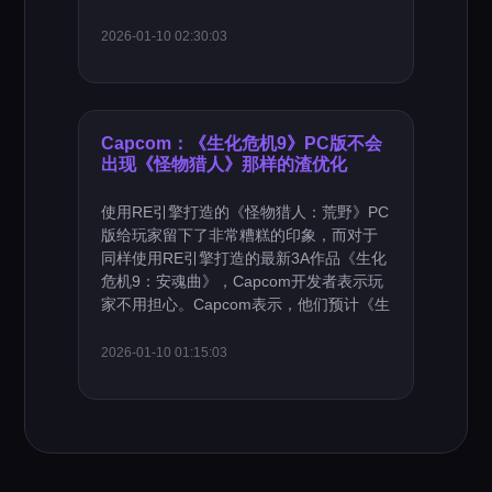
2026-01-10 02:30:03
Capcom：《生化危机9》PC版不会
出现《怪物猎人》那样的渣优化
使用RE引擎打造的《怪物猎人：荒野》PC
版给玩家留下了非常糟糕的印象，而对于
同样使用RE引擎打造的最新3A作品《生化
危机9：安魂曲》，Capcom开发者表示玩
家不用担心。Capcom表示，他们预计《生
2026-01-10 01:15:03