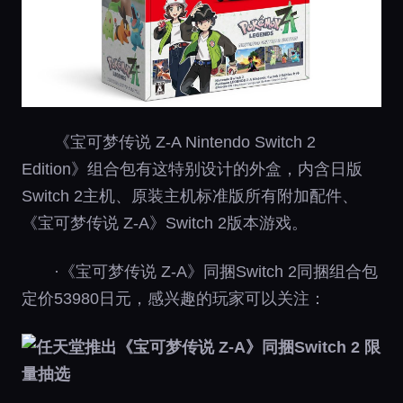
《宝可梦传说 Z-A Nintendo Switch 2
Edition》组合包有这特别设计的外盒，内含日版
Switch 2主机、原装主机标准版所有附加配件、
《宝可梦传说 Z-A》Switch 2版本游戏。
·《宝可梦传说 Z-A》同捆Switch 2同捆组合包
定价53980日元，感兴趣的玩家可以关注：