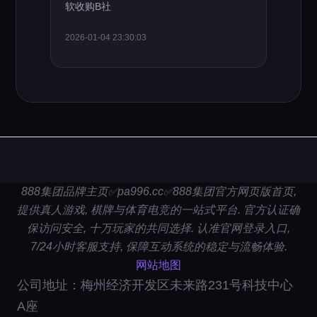
软收购B社
2026-01-04 23:30:03
888集团品牌主页✅pa996.cc✅888集团官方网页版首页,
提供真人游戏, 棋牌与体育电竞的一站式平台. 官方认证确
保访问安全, 十万玩家的共同选择. 认准官网登录入口,
7/24小时客服支持, 保障互动系统的稳定与流畅体验.
网站地图
公司地址：梅州经济开发区未来路231号科技中心
A座