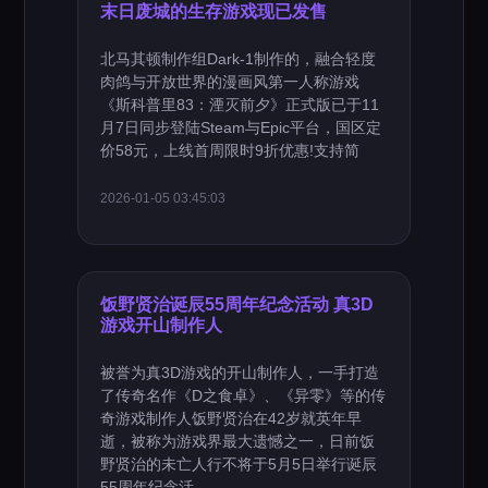
末日废城的生存游戏现已发售
北马其顿制作组Dark-1制作的，融合轻度
肉鸽与开放世界的漫画风第一人称游戏
《斯科普里83：湮灭前夕》正式版已于11
月7日同步登陆Steam与Epic平台，国区定
价58元，上线首周限时9折优惠!支持简
2026-01-05 03:45:03
饭野贤治诞辰55周年纪念活动 真3D
游戏开山制作人
被誉为真3D游戏的开山制作人，一手打造
了传奇名作《D之食卓》、《异零》等的传
奇游戏制作人饭野贤治在42岁就英年早
逝，被称为游戏界最大遗憾之一，日前饭
野贤治的未亡人行不将于5月5日举行诞辰
55周年纪念活