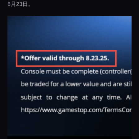
8月23日。