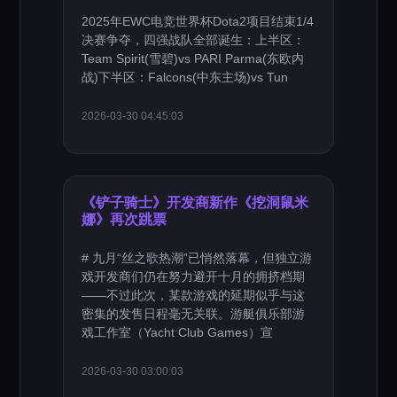
2025年EWC电竞世界杯Dota2项目结束1/4
决赛争夺，四强战队全部诞生：上半区：
Team Spirit(雪碧)vs PARI Parma(东欧内
战)下半区：Falcons(中东主场)vs Tun
2026-03-30 04:45:03
《铲子骑士》开发商新作《挖洞鼠米
娜》再次跳票
# 九月“丝之歌热潮”已悄然落幕，但独立游
戏开发商们仍在努力避开十月的拥挤档期
——不过此次，某款游戏的延期似乎与这
密集的发售日程毫无关联。游艇俱乐部游
戏工作室（Yacht Club Games）宣
2026-03-30 03:00:03