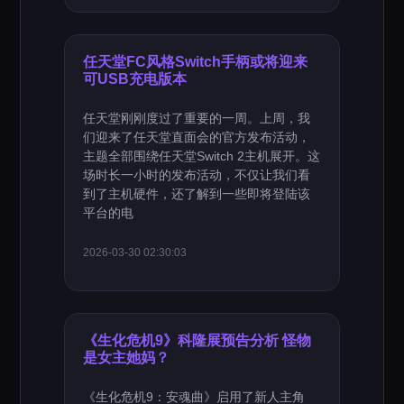
任天堂FC风格Switch手柄或将迎来
可USB充电版本
任天堂刚刚度过了重要的一周。上周，我
们迎来了任天堂直面会的官方发布活动，
主题全部围绕任天堂Switch 2主机展开。这
场时长一小时的发布活动，不仅让我们看
到了主机硬件，还了解到一些即将登陆该
平台的电
2026-03-30 02:30:03
《生化危机9》科隆展预告分析 怪物
是女主她妈？
《生化危机9：安魂曲》启用了新人主角