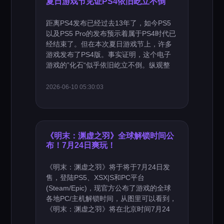
夏日游戏节见证PS4依旧屹立不倒
距离PS4发布已经过去13年了，如今PS5
以及PS5 Pro的发布预示着属于PS4时代已
经结束了。但在本次夏日游戏节上，许多
游戏发布了PS4版。事实证明，这个电子
游戏的”化石“似乎依旧屹立不倒。纵观整
2026-06-10 05:30:03
《明末：渊虚之羽》全球解锁时间公
布！7月24日爽玩！
《明末：渊虚之羽》将于将于7月24日发
售，登陆PS5、XSX|S和PC平台
(Steam/Epic)，现官方公布了游戏的全球
各地PC/主机解锁时间，从图里可以看到，
《明末：渊虚之羽》将在北京时间7月24