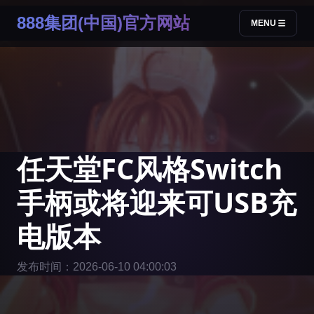
888集团(中国)官方网站
MENU
任天堂FC风格Switch
手柄或将迎来可USB充
电版本
发布时间：2026-06-10 04:00:03