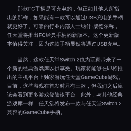
那款FC手柄是可充电的，但正如其他人所指
出的那样，如果能有一款可以通过USB充电的手柄
就更好了。可靠的行业内部人士纳什·威德尔称，
任天堂将推出FC经典手柄的新版本。这个更新版
本值得关注，因为这款手柄显然将通过USB充电。
当然，这款任天堂Switch 2也为玩家带来了一
个新的经典游戏库以供享受。玩家将能够在即将推
出的主机平台上独家游玩任天堂GameCube游戏。
目前，这些游戏在首发时只有三款，但我们之后应
该会看到更多游戏登陆该平台。此外，与其他经典
游戏库一样，任天堂将发布一款与任天堂Switch 2
兼容的GameCube手柄。