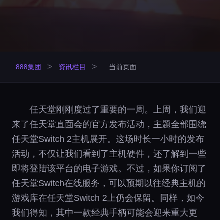
>
>
888集团
资讯栏目
当前页面
任天堂刚刚度过了重要的一周。上周，我们迎
来了任天堂直面会的官方发布活动，主题全部围绕
任天堂Switch 2主机展开。这场时长一小时的发布
活动，不仅让我们看到了主机硬件，还了解到一些
即将登陆该平台的电子游戏。不过，如果你订阅了
任天堂Switch在线服务，可以预期以往经典主机的
游戏库在任天堂Switch 2上仍会保留。同样，如今
我们得知，其中一款经典手柄可能会迎来重大更