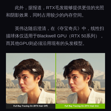
此外，据报道，RTX毛发能够提供更佳的光照
和阴影效果，同时占用较少的内存空间。
英伟达随后澄清，在《夺宝奇兵》中，线性扫
描球体仅适用于Blackwell GPU（RTX 50系列），
而其他GPU则必须沿用现有的头发模型。