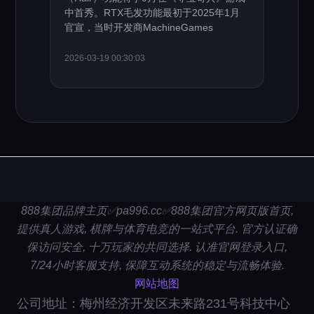
中首秀。RTX毛发功能最初于2025年1月
官宣，当时开发商MachineGames
2026-03-19 00:30:03
888集团品牌主页✅pa996.cc✅888集团官方网页版首页,
提供真人游戏, 棋牌与体育电竞的一站式平台. 官方认证确
保访问安全, 十万玩家的共同选择. 认准官网登录入口,
7/24小时客服支持, 保障互动系统的稳定与流畅体验.
网站地图
公司地址：梅州经济开发区未来路231号科技中心