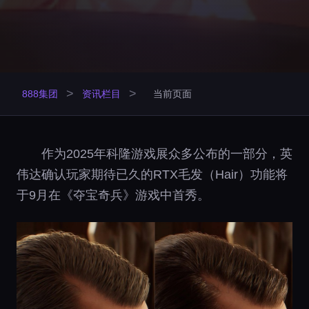
>
>
888集团
资讯栏目
当前页面
作为2025年科隆游戏展众多公布的一部分，英
伟达确认玩家期待已久的RTX毛发（Hair）功能将
于9月在《夺宝奇兵》游戏中首秀。