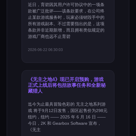
近日，育碧因其用户许可协议中的一项条
款被广泛批评——该条款要求，在公司终
止某款游戏服务时，玩家必须销毁手中的
所有游戏副本。不过需要指出的是，这项
条款并非近期新增，而且拥有类似规定的
游戏厂商也远不止育碧
2026-06-22 06:30:03
《无主之地4》现已开启预购，游戏
正式上线后将包括故事任务和全新秘
藏猎人
迄今为止最具冒险色彩的 无主之地系列游
戏 将于9月12日发售，国区起售价为298元
纽约，纽约 —— 2025 年 6 月 16 日 ——
今日，2K 和 Gearbox Software 宣布，
《无主