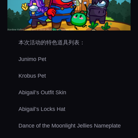
本次活动的特色道具列表：
Junimo Pet
Krobus Pet
Abigail’s Outfit Skin
Abigail’s Locks Hat
Dance of the Moonlight Jellies Nameplate