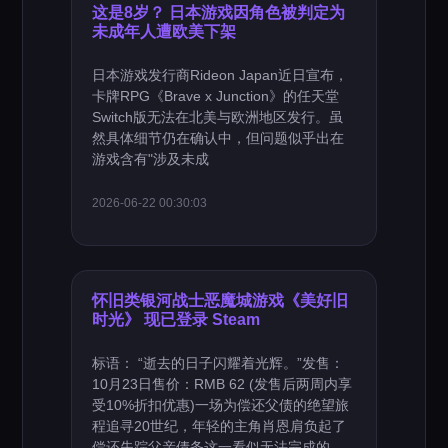
这是8岁？ 日本游戏因角色被判定为
未成年人遭欧美下架
日本游戏发行商Rideon Japan近日宣布，
卡牌RPG《Brave x Junction》的任天堂
Switch版无法在北美与欧洲地区发行。虽
然具体细节仍在确认中，但问题似乎出在
游戏含有"涉及未成
2026-06-22 00:30:03
怀旧类银河战士恶魔城游戏《美好旧
时光》 现已登录 Steam
标语： “逝去的日子闪耀着光辉。”发售：
10月23日售价：RMB 62 (发售后两周内享
受10%折扣优惠)一场为偿还父债的绝望旅
程追寻20世纪，年轻的主角肖恩肩负起了
偿还失踪父亲债务这一看似无法完成的