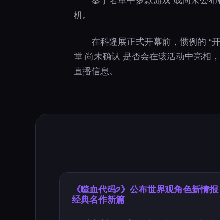
鉴于名单中多款游戏 或尚未公
机。
在科隆展正式开幕前，惯例的 “开
堂 尚未确认 是否会在该活动中亮
直播信息。
《噬血代码2》公布世界观角色新情报
经典名作新篇