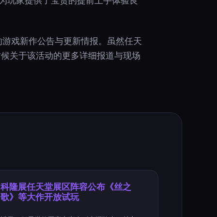
展为玩家提供了宝贵的提前上手体验良
时 的游戏新作公告与更新情报。虽然任天
时候关于该活动的更多详细报道与现场
科隆展任天堂展区阵容公布《丝之
歌》等大作开放试玩