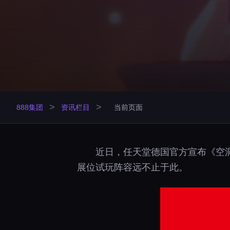
>
>
888集团
资讯栏目
当前页面
近日，任天堂德国官方宣布《空洞
展位试玩阵容远不止于此。