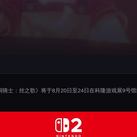
骑士：丝之歌》将于8月20日至24日在科隆游戏展9号