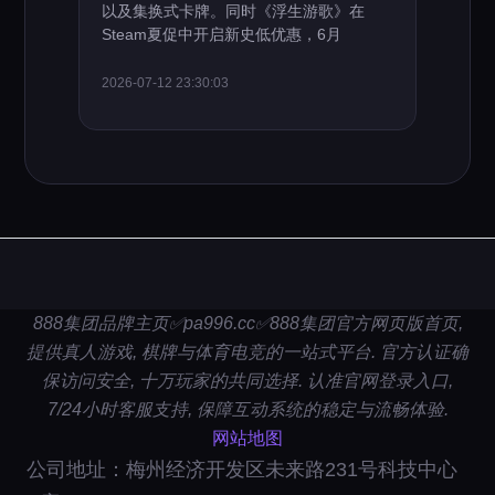
以及集换式卡牌。同时《浮生游歌》在
Steam夏促中开启新史低优惠，6月
2026-07-12 23:30:03
888集团品牌主页✅pa996.cc✅888集团官方网页版首页,
提供真人游戏, 棋牌与体育电竞的一站式平台. 官方认证确
保访问安全, 十万玩家的共同选择. 认准官网登录入口,
7/24小时客服支持, 保障互动系统的稳定与流畅体验.
网站地图
公司地址：梅州经济开发区未来路231号科技中心