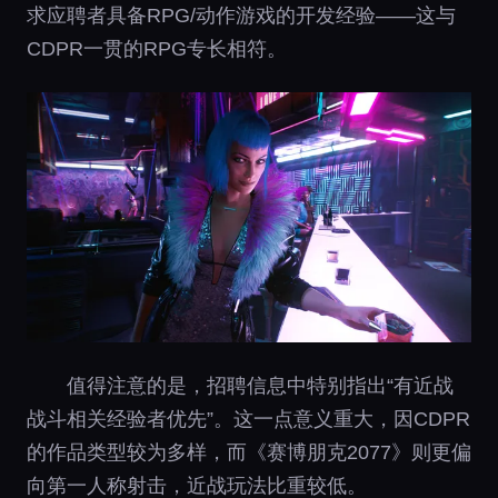
求应聘者具备RPG/动作游戏的开发经验——这与
CDPR一贯的RPG专长相符。
值得注意的是，招聘信息中特别指出“有近战
战斗相关经验者优先”。这一点意义重大，因CDPR
的作品类型较为多样，而《赛博朋克2077》则更偏
向第一人称射击，近战玩法比重较低。