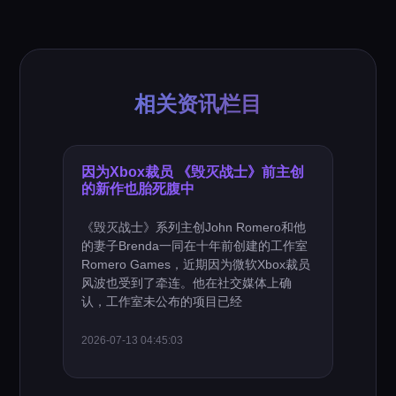
相关资讯栏目
因为Xbox裁员 《毁灭战士》前主创
的新作也胎死腹中
《毁灭战士》系列主创John Romero和他
的妻子Brenda一同在十年前创建的工作室
Romero Games，近期因为微软Xbox裁员
风波也受到了牵连。他在社交媒体上确
认，工作室未公布的项目已经
2026-07-13 04:45:03