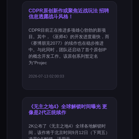
CDPR原创新作或聚焦近战玩法 招聘
信息透露战斗风格！
CDPR目前正在推进多项雄心勃勃的新项
目。其中，《巫师4》的开发进度最快，而
《赛博朋克2077》的续作也在稳步推进
中。与此同时，团队还启动了首个原创IP
的概念开发工作。该原创系列暂定名
为“Projec
2026-07-13 02:00:03
《无主之地4》全球解锁时间曝光 更
像是2代正统续作
2K公布了《无主之地4》全球各地解锁时
间，该作将于北京时间9月12日（下周五）