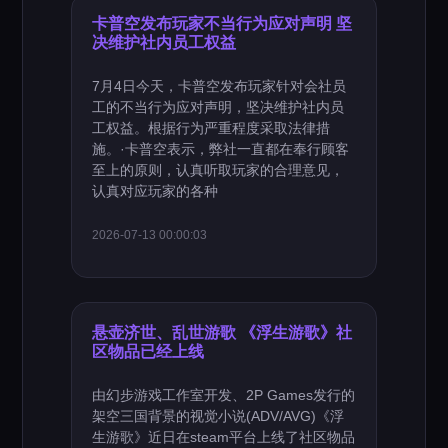
卡普空发布玩家不当行为应对声明 坚
决维护社内员工权益
7月4日今天，卡普空发布玩家针对会社员
工的不当行为应对声明，坚决维护社内员
工权益。根据行为严重程度采取法律措
施。·卡普空表示，弊社一直都在奉行顾客
至上的原则，认真听取玩家的合理意见，
认真对应玩家的各种
2026-07-13 00:00:03
悬壶济世、乱世游歌 《浮生游歌》社
区物品已经上线
由幻步游戏工作室开发、2P Games发行的
架空三国背景的视觉小说(ADV/AVG)《浮
生游歌》近日在steam平台上线了社区物品