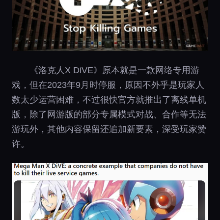
《洛克人X DiVE》原本就是一款网络专用游
戏，但在2023年9月时停服，原因不外乎是玩家人
数太少运营困难，不过很快官方就推出了离线单机
版，除了网游版的部分专属模式对战、合作等无法
游玩外，其他内容保留还追加新要素，深受玩家赞
许。