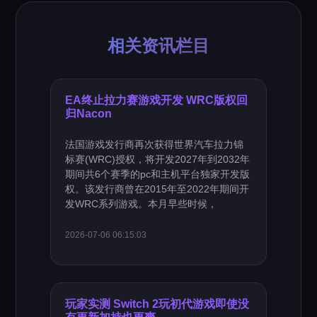
相关资讯栏目
EA终止拉力赛游戏开发 WRC版权回
归Nacon
法国游戏发行商再次获得世界汽车拉力锦
标赛(WRC)授权，将开发2027年到2032年
期间共6个赛季的pc和主机平台独家开发版
权。该发行商曾在2015年至2022年期间开
发WRC系列游戏。本月早些时候，
2026-07-06 06:15:03
玩家实测 Switch 2玩初代游戏即使没