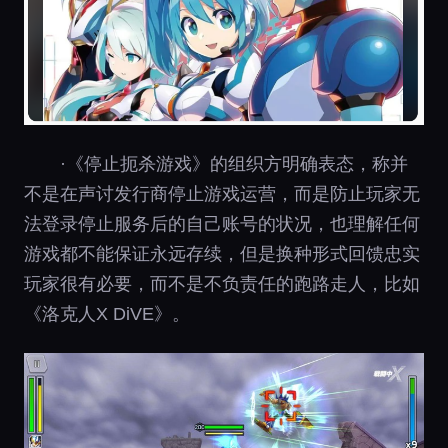
·《停止扼杀游戏》的组织方明确表态，称并
不是在声讨发行商停止游戏运营，而是防止玩家无
法登录停止服务后的自己账号的状况，也理解任何
游戏都不能保证永远存续，但是换种形式回馈忠实
玩家很有必要，而不是不负责任的跑路走人，比如
《洛克人X DiVE》。