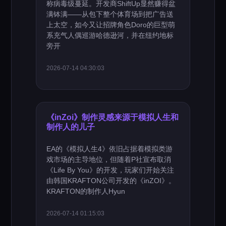
称病毒级蔓延。开发商ShiftUp显然赚得盆
满钵满——从包下整个体育场到把广告送
上太空，如今又让招牌角色Doro的巨型萌
系充气人偶巡游哈德逊河，并在纽约地标
旁开
2026-07-14 04:30:03
《inZoi》制作灵感来源于模拟人生和
制作人的儿子
EA的《模拟人生4》依旧占据着模拟类游
戏市场的主导地位，但随着P社宣布取消
《Life By You》的开发，玩家们开始关注
由韩国KRAFTON公司开发的《inZOI》。
KRAFTON的制作人Hyun
2026-07-14 01:15:03