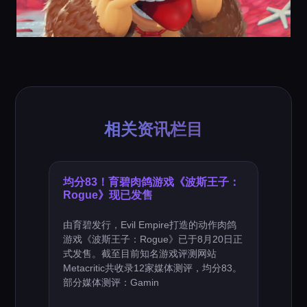
相关资讯栏目
均分83！育碧肉鸽游戏《波斯王子：
Rogue》现已发售
由育碧发行，Evil Empire打造的动作肉鸽
游戏《波斯王子：Rogue》已于8月20日正
式发售。截至目前知名游戏评测网站
Metacritic共收录12家媒体测评，均分83。
部分媒体测评：Gamin