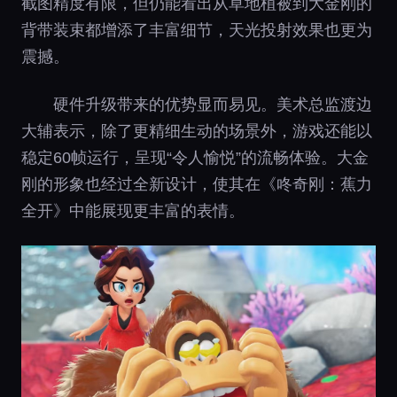
截图精度有限，但仍能看出从草地植被到大金刚的
背带装束都增添了丰富细节，天光投射效果也更为
震撼。
硬件升级带来的优势显而易见。美术总监渡边
大辅表示，除了更精细生动的场景外，游戏还能以
稳定60帧运行，呈现“令人愉悦”的流畅体验。大金
刚的形象也经过全新设计，使其在《咚奇刚：蕉力
全开》中能展现更丰富的表情。