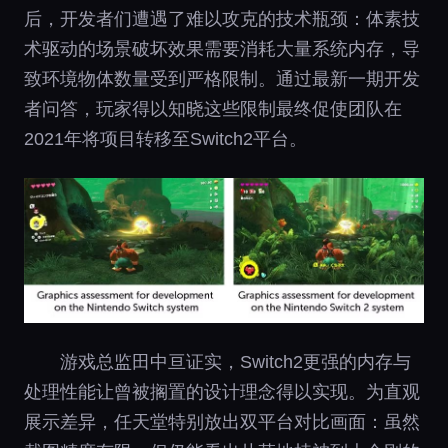
后，开发者们遭遇了难以攻克的技术瓶颈：体素技
术驱动的场景破坏效果需要消耗大量系统内存，导
致环境物体数量受到严格限制。通过最新一期开发
者问答，玩家得以知晓这些限制最终促使团队在
2021年将项目转移至Switch2平台。
游戏总监田中亘证实，Switch2更强的内存与
处理性能让曾被搁置的设计理念得以实现。为直观
展示差异，任天堂特别放出双平台对比画面：虽然