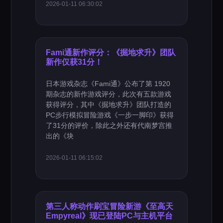
2026-01-11 06:30:02
Fami通新作评分：《掘地求升》团队
新作仅获31分！
日本游戏杂志《Fami通》公布了第 1920
期杂志的新作游戏评分，此次有五款游戏
获得评分，其中《掘地求升》团队打造的
PC步行模拟冒险游戏《一步一脚印》获得
了31分的评价，除此之外还有代南梦宫推
出的《块
2026-01-11 06:15:02
第三人称动作刷宝冒险新游《至高天
Empyreal》现已登陆PC与主机平台