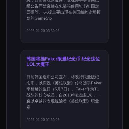
息，日前据玩家透露，发现涉事零售商已
经公告严禁直接在包装箱使用钉书钉固定
票据等。·未提主要出现在美国纽约史坦顿
岛的GameSto
2026-01-20 03:30:03
韩国将推Faker限量纪念币 纪念这位
LOL大魔王
日前韩国造币公司宣布，将发行限量版纪
念币，以庆祝《英雄联盟》传奇选手Faker
李相赫的生日（5月7日）。Faker作为T1
战队的核心成员，自2013年出道以来，一
直以卓越的表现统治着《英雄联盟》职业
赛
2026-01-20 01:30:03