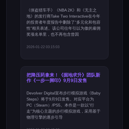
《侠盗猎车手》《NBA 2K》和《无主之
地》的发行商Take Two Interactive在今年
的投资者年度报告中删除了“多元化和包容
性”相关表述。该公司往年引以为傲的雇佣
奖项名单里，也不再包含曾因
2026-01-22 03:15:03
把降压药拿来！《掘地求升》团队新
作《一步一脚印》9月9日发售
Devolver Digital宣布步行模拟游戏《Baby
Steps》将于9月9日发售。对应平台为
PC（Steam）/PS5。本作是一款以"行
走"为核心主题的步行模拟游戏，采用基于
物理引擎的逐步引导