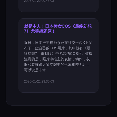
2026-01-22 00:45:03
就是本人！日本美女COS《最终幻想
7》尤菲超还原！
近日，日本推主猫乃うた在社交平台X上发
布了一些自己的COS照片，其中就有《最
终幻想7：重制版》中尤菲的COS照。值得
注意的是，照片中推主的表情，动作，衣
服和装饰跟人物立牌中的形象相差无几，
可以说是非常
2026-01-21 23:30:03