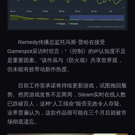
Remedy传播总监托马斯·普哈在接受
Gamespot采访时坦言：“《控制》的IP认知度不足
是重要因素。”该作虽与《防火墙》共享世界观，
但未能有效带动新作热度。
目前工作室承诺将持续更新游戏，试图挽回颓
势。然而游戏发售不足两周，Steam实时在线人数
已跌破百人，这种“人工续命”能否见效令人存疑。
业界普遍认为，这款作品很可能在三个月后就被市
场彻底遗忘。