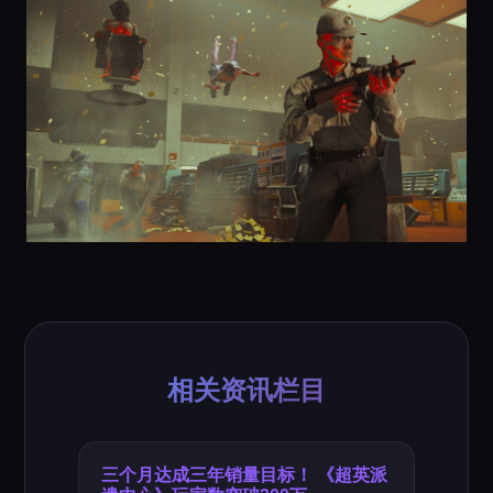
相关资讯栏目
三个月达成三年销量目标！ 《超英派