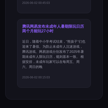
2026-06-02 00:45:03
腾讯网易发布未成年人暑期限玩日历
两个月能玩27小时
近日，随着中小学考试结束，“熊孩子”们也
迎来了暑假。为防止未成年人沉迷游戏，
腾讯游戏、网易游戏分别发布了2025年暑
期未成年人限玩日历，规则基本一致。 根
据安排，未成年玩家可以在每周五、周
六、周日的晚
2026-06-02 00:15:03