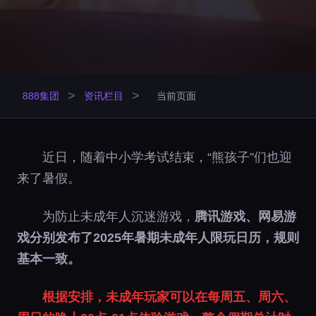
>
>
888集团
资讯栏目
当前页面
近日，随着中小学考试结束，“熊孩子”们也迎
来了暑假。
为防止未成年人沉迷游戏，
腾讯游戏、网易游
戏分别发布了2025年暑期未成年人限玩日历，规则
基本一致。
根据安排，未成年玩家可以在每周五、周六、