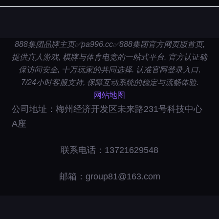
888集团品牌主页✅pa996.cc✅888集团官方网页版首页,
提供真人游戏, 棋牌与体育电竞的一站式平台. 官方认证确
保访问安全, 十万玩家的共同选择. 认准官网登录入口,
7/24小时客服支持, 保障互动系统的稳定与流畅体验.
网站地图
公司地址：梅州经济开发区未来路231号科技中心
A座
联系电话：13721629548
邮箱：group81@163.com