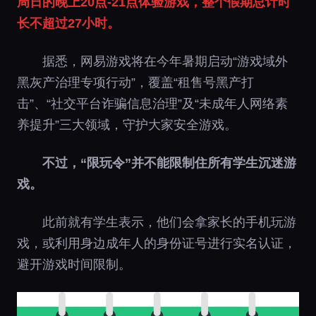
周日的晚上20点-21点体验游戏，整个假期总计时
长不超过27小时。
据悉，网易游戏将在今年暑期启动“游戏域外
黑灰产治理专项行动”，覆盖“租售号黑产打
击”、“社交平台诈骗信息治理”及“未成年人网络素
养提升”三大领域，守护大家安全游戏。
不过，“限玩令”并不能限制住所有学生沉迷游
戏。
此前就有学生表示，他们会拿家长的手机玩游
戏，或利用身边成年人的身份证号进行实名认证，
避开游戏时间限制。