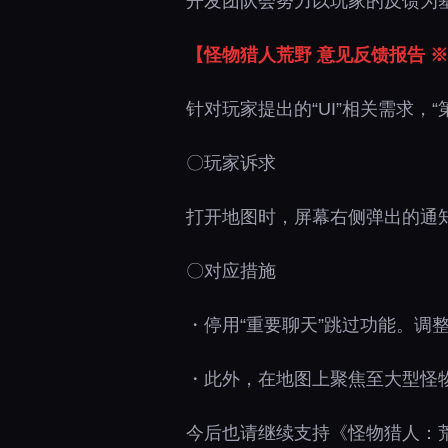
开发团队会努力以玩家的反馈为
【怪物猎人荒野 意见反馈报告 ※
针对玩家提出的“UI”相关需求，
〇玩家诉求
打开地图时，屏幕右侧弹出的通
〇对应措施
・停用“重要聊天”跳过功能。调
・此外，在地图上聚焦至大型怪
今后也请继续支持《怪物猎人：