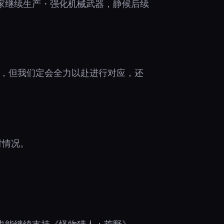
家继续生产・强化机械武器，静候后续
出，但我们定会全力以赴进行对应，还
对情况。