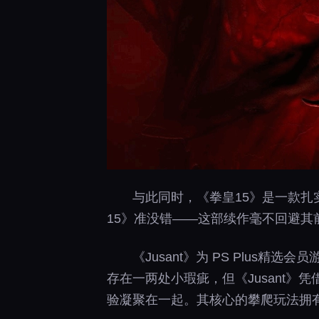
与此同时，《拳皇15》是一款扎
15》准没错——这部续作毫不回避其
《Jusant》为 PS Plu
存在一两处小瑕疵，但《Jusant
验凝聚在一起。其核心的攀爬玩法拥