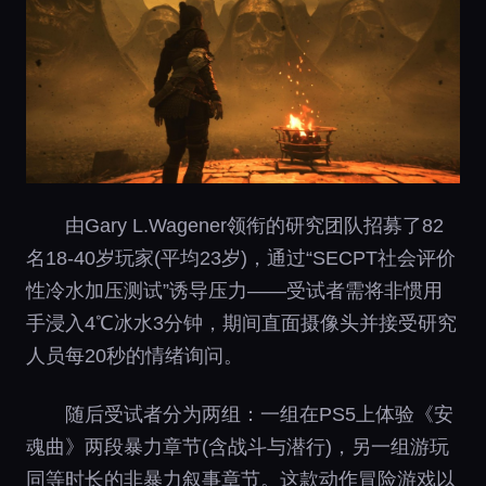
由Gary L.Wagener领衔的研究团队招募了82
名18-40岁玩家(平均23岁)，通过“SECPT社会评价
性冷水加压测试”诱导压力——受试者需将非惯用
手浸入4℃冰水3分钟，期间直面摄像头并接受研究
人员每20秒的情绪询问。
随后受试者分为两组：一组在PS5上体验《安
魂曲》两段暴力章节(含战斗与潜行)，另一组游玩
同等时长的非暴力叙事章节。这款动作冒险游戏以