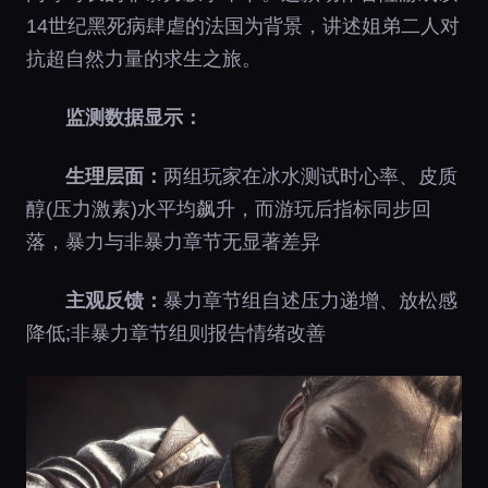
14世纪黑死病肆虐的法国为背景，讲述姐弟二人对
抗超自然力量的求生之旅。
监测数据显示：
生理层面：
两组玩家在冰水测试时心率、皮质
醇(压力激素)水平均飙升，而游玩后指标同步回
落，暴力与非暴力章节无显著差异
主观反馈：
暴力章节组自述压力递增、放松感
降低;非暴力章节组则报告情绪改善