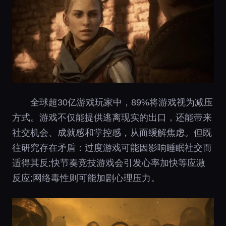
全球超30亿游戏玩家中，89%将游戏视为减压
方式。游戏不仅能提供逃离现实的出口，还能带来
社交机会、成就感和掌控感，从而缓解焦虑。但既
往研究存在矛盾：过度游戏可能因影响睡眠社交而
适得其反;快节奏竞技游戏会引发心率加快等应激
反应;网络毒性则可能加剧心理压力。