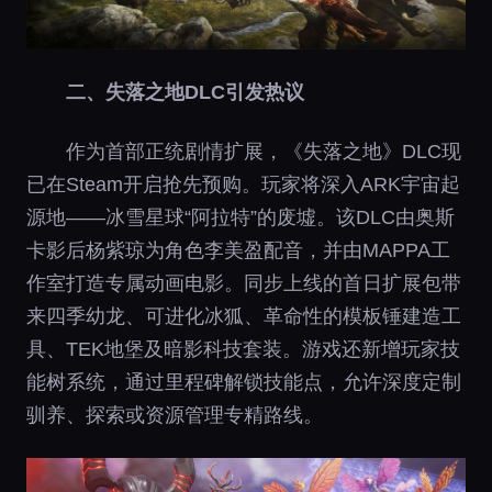
二、失落之地DLC引发热议
作为首部正统剧情扩展，《失落之地》DLC现
已在Steam开启抢先预购。玩家将深入ARK宇宙起
源地——冰雪星球“阿拉特”的废墟。该DLC由奥斯
卡影后杨紫琼为角色李美盈配音，并由MAPPA工
作室打造专属动画电影。同步上线的首日扩展包带
来四季幼龙、可进化冰狐、革命性的模板锤建造工
具、TEK地堡及暗影科技套装。游戏还新增玩家技
能树系统，通过里程碑解锁技能点，允许深度定制
驯养、探索或资源管理专精路线。