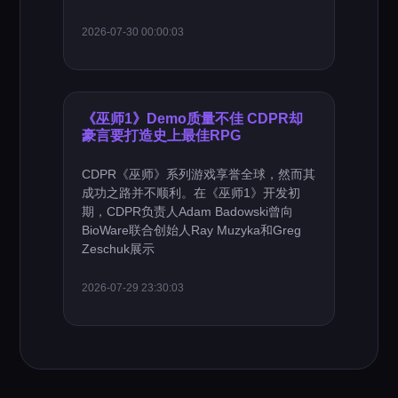
2026-07-30 00:00:03
《巫师1》Demo质量不佳 CDPR却
豪言要打造史上最佳RPG
CDPR《巫师》系列游戏享誉全球，然而其
成功之路并不顺利。在《巫师1》开发初
期，CDPR负责人Adam Badowski曾向
BioWare联合创始人Ray Muzyka和Greg
Zeschuk展示
2026-07-29 23:30:03