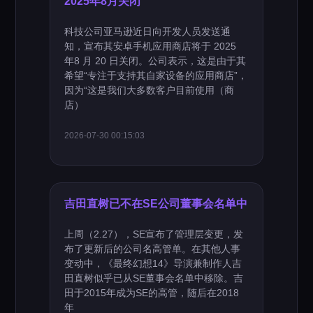
2025年8月关闭
科技公司亚马逊近日向开发人员发送通
知，宣布其安卓手机应用商店将于 2025
年8 月 20 日关闭。公司表示，这是由于其
希望“专注于支持其自家设备的应用商店”，
因为“这是我们大多数客户目前使用（商
店）
2026-07-30 00:15:03
吉田直树已不在SE公司董事会名单中
上周（2.27），SE宣布了管理层变更，发
布了更新后的公司名高管单。在其他人事
变动中，《最终幻想14》导演兼制作人吉
田直树似乎已从SE董事会名单中移除。吉
田于2015年成为SE的高管，随后在2018
年