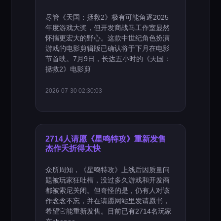
尽管《天国：拯救2》极有可能角逐2025
年度游戏大奖，但开发商战马工作室显然
怀揣更宏大的野心。这款中世纪角色扮演
游戏的电影剪辑版已确认将于下月在电影
节首映。7月9日，长达五小时的《天国：
拯救2》电影剪
2026-07-30 02:30:03
2714人请愿《星鸣特攻》重新发售
杰作夭折得太快
众所周知，《星鸣特攻》上线后因质量问
题被玩家狂吐槽，没过多久游戏和开发商
都被索尼关闭。但奇怪的是，仍有人对该
作念念不忘，并在请愿网站里发请愿书，
希望它能重新发售。目前已有2714名玩家