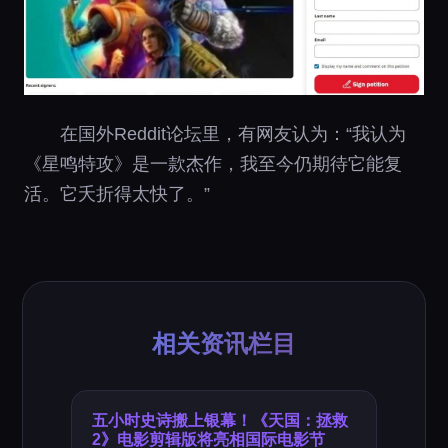
在国外Reddit论坛里，有网友认为：“我认为
《星鸣特攻》是一款杰作，我至今仍期待它能复
活。它夭折得太快了。”
相关资讯栏目
五小时史诗搬上银幕！《天国：拯救
2》电影剪辑版将亮相国际电影节