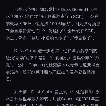
《生化危机》知名爆料人Dusk Golem称《生
化危机9》将在2025年夏季游戏节（SGF）上公布
的概率为95%，但无法“100%确认”，因为没有消息
来源直接告知他们《生化危机9》会出现在SGF。
不过，然而，幕后“小道消息很多”，“传言很多”。
Dusk Golem进一步透露，他在幕后观察到的
这类“活动”通常都是新《生化危机》游戏公布的“预
兆”。此外，Capcom的社交媒体账号最近也变得更
加活跃，这可能意味着他们正在为发布公告做准
备。
几天前，Dusk Golem曾提到《生化危机9》原
本是开放世界多人游戏，后被Capcom在2021年重