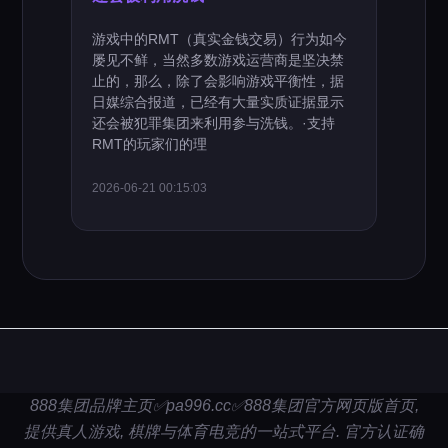
游戏中的RMT（真实金钱交易）行为如今
屡见不鲜，当然多数游戏运营商是坚决禁
止的，那么，除了会影响游戏平衡性，据
日媒综合报道，已经有大量实质证据显示
还会被犯罪集团来利用参与洗钱。·支持
RMT的玩家们的理
2026-06-21 00:15:03
888集团品牌主页✅pa996.cc✅888集团官方网页版首页,
提供真人游戏, 棋牌与体育电竞的一站式平台. 官方认证确