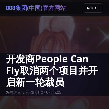
888集团(中国)官方网站
MENU
开发商People Can
Fly取消两个项目并开
启新一轮裁员
发布时间：2026-01-07 02:45:03