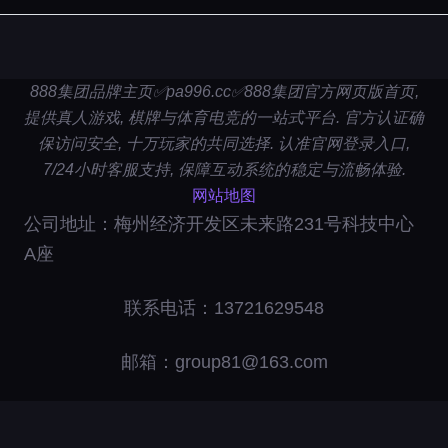
888集团品牌主页✅pa996.cc✅888集团官方网页版首页,
提供真人游戏, 棋牌与体育电竞的一站式平台. 官方认证确
保访问安全, 十万玩家的共同选择. 认准官网登录入口,
7/24小时客服支持, 保障互动系统的稳定与流畅体验.
网站地图
公司地址：梅州经济开发区未来路231号科技中心
A座
联系电话：13721629548
邮箱：group81@163.com