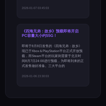
2026-01-07 03:45:03
《四海兄弟：故乡》预载即将开启
PC容量大小约55G！
即将于8月8日发售的《四海兄弟：故乡》
现已于Xbox＆PlayStation平台正式开放预
载，而Steam平台的玩家则需要于北京时
间8月7日24:00进行预载，为即将到来的正
式发售做好准备。三大平台的
2026-01-06 23:30:03