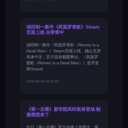
须田刚一新作《死面罗密欧》Steam
页面上线 自带简中
须田刚一新作《死面罗密欧（Romeo is a
Dead Man）》Steam页面上线，确认支持
简体中文，官方首批截图释出。《死面罗
密欧（Romeo is a Dead Man）》是开发
商Grassh
2026-06-04 02:45:03
《第一后裔》新学院风时装将登场 制
服诱惑来了
近日《第一后裔》官方在推上发图文，展