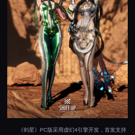
《剑星》PC版采用虚幻4引擎开发，首发支持