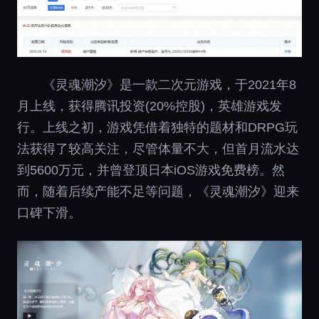
《灵魂潮汐》是一款二次元游戏，于2021年8
月上线，获得腾讯投资(20%控股)，英雄游戏发
行。上线之初，游戏凭借着独特的题材和DRPG玩
法获得了较高关注，尽管体量不大，但首月流水达
到5600万元，并曾登顶日本iOS游戏免费榜。然
而，随着后续产能不足等问题，《灵魂潮汐》迎来
口碑下滑。