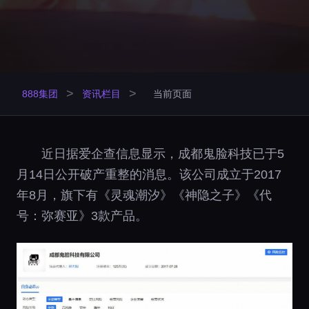
>
>
888集团
资讯栏目
当前页面
近日据爱企查信息显示，成都鬼脸科技已于5
月14日公开破产重整的消息。该公司成立于2017
年8月，旗下有《灵魂潮汐》《神隐之子》《代
号：弥赛亚》3款产品。