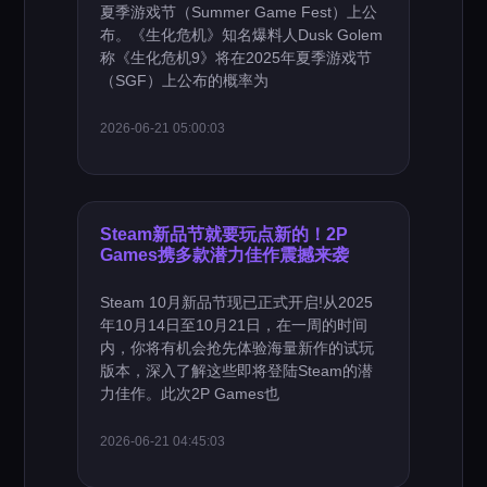
夏季游戏节（Summer Game Fest）上公
布。《生化危机》知名爆料人Dusk Golem
称《生化危机9》将在2025年夏季游戏节
（SGF）上公布的概率为
2026-06-21 05:00:03
Steam新品节就要玩点新的！2P
Games携多款潜力佳作震撼来袭
Steam 10月新品节现已正式开启!从2025
年10月14日至10月21日，在一周的时间
内，你将有机会抢先体验海量新作的试玩
版本，深入了解这些即将登陆Steam的潜
力佳作。此次2P Games也
2026-06-21 04:45:03