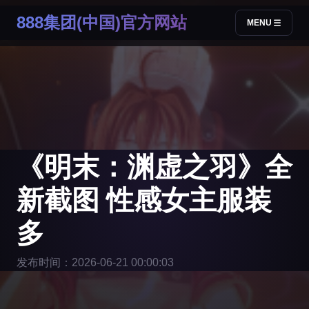
888集团(中国)官方网站
MENU
《明末：渊虚之羽》全
新截图 性感女主服装
多
发布时间：2026-06-21 00:00:03