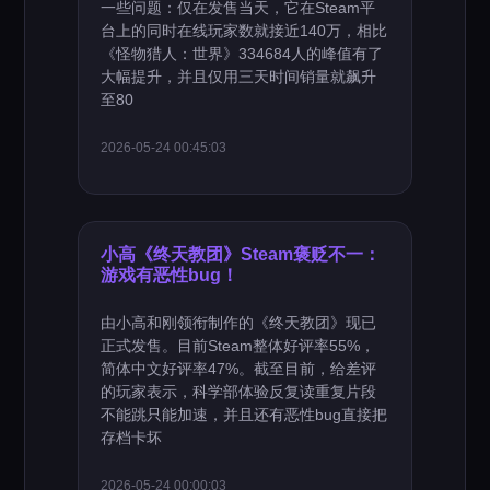
一些问题：仅在发售当天，它在Steam平
台上的同时在线玩家数就接近140万，相比
《怪物猎人：世界》334684人的峰值有了
大幅提升，并且仅用三天时间销量就飙升
至80
2026-05-24 00:45:03
小高《终天教团》Steam褒贬不一：
游戏有恶性bug！
由小高和刚领衔制作的《终天教团》现已
正式发售。目前Steam整体好评率55%，
简体中文好评率47%。截至目前，给差评
的玩家表示，科学部体验反复读重复片段
不能跳只能加速，并且还有恶性bug直接把
存档卡坏
2026-05-24 00:00:03