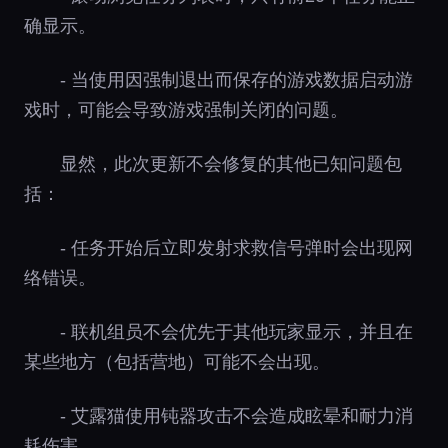
确显示。
- 当使用因强制退出而保存的游戏数据启动游
戏时，可能会导致游戏强制关闭的问题。
显然，此次更新不会修复的其他已知问题包
括：
- 任务开始后立即发射求救信号弹时会出现网
络错误。
- 联机组员不会优先于其他玩家显示，并且在
某些地方（包括营地）可能不会出现。
- 艾露猫使用钝器攻击不会造成眩晕和耐力消
耗伤害。