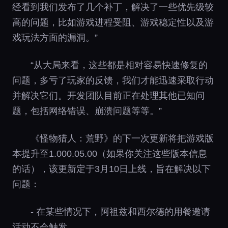
经看到我们发布了几个补丁，解决了一些优先级较
高的问题，比如游戏进程受阻、游戏稳定性以及游
戏玩法方面的漏洞。”
“从大局来看，这些都是相对容易快速修复的
问题，多亏了玩家的反馈，我们才能迅速采取行动
并解决它们。开发团队目前正在处理其他已知问
题，包括网络错误、崩溃问题等等。”
《怪物猎人：荒野》的下一次更新将把游戏版
本提升至1.000.05.00（如果你关注这些版本信息
的话），该更新定于3月10日上线，旨在解决以下
问题：
- 在某些情况下，阿祖兹和西尔德的用餐邀请
活动不会触发。