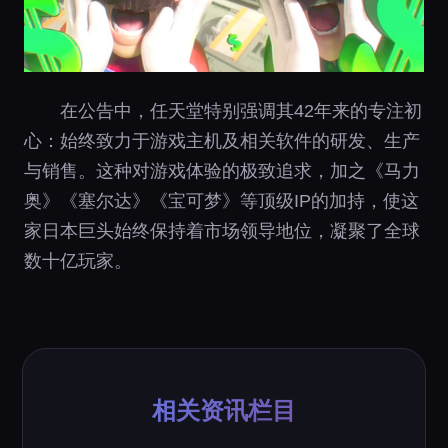
在公告中，任天堂特别强调其42年来的专注初
心：始终致力于游戏主机及相关软件的研发、生产
与销售。这种对游戏体验的极致追求，加之《马力
奥》《塞尔达》《宝可梦》等顶级IP的加持，使这
家日本巨头始终保持着市场领导地位，凝聚了全球
数十亿玩家。
相关资讯栏目