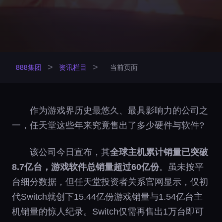
>
>
888集团
资讯栏目
当前页面
作为游戏界历史最悠久、最具影响力的公司之
一，任天堂这些年来究竟售出了多少硬件与软件?
该公司今日宣布，其
全球主机累计销量已突破
8.7亿台，游戏软件总销量超过60亿份
。虽未按平
台细分数据，但任天堂投资者关系官网显示，仅初
代Switch就创下15.44亿份游戏销量与1.54亿台主
机销量的惊人纪录。Switch仅需再售出1万台即可