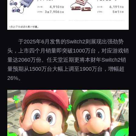
于2025年6月发售的Switch2则展现出强劲势
头，上市四个月销量即突破1000万台，对应游戏销
量达2060万份。任天堂近期更将本财年Switch2销
量预期从1500万台大幅上调至1900万台，增幅超
26%。