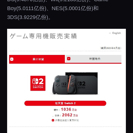
Boy(5.0111亿份)、NES(5.0001亿份)和
3DS(3.9229亿份)。