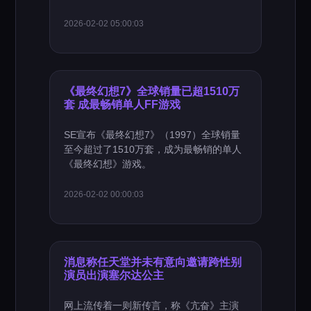
2026-02-02 05:00:03
《最终幻想7》全球销量已超1510万
套 成最畅销单人FF游戏
SE宣布《最终幻想7》（1997）全球销量
至今超过了1510万套，成为最畅销的单人
《最终幻想》游戏。
2026-02-02 00:00:03
消息称任天堂并未有意向邀请跨性别
演员出演塞尔达公主
网上流传着一则新传言，称《亢奋》主演