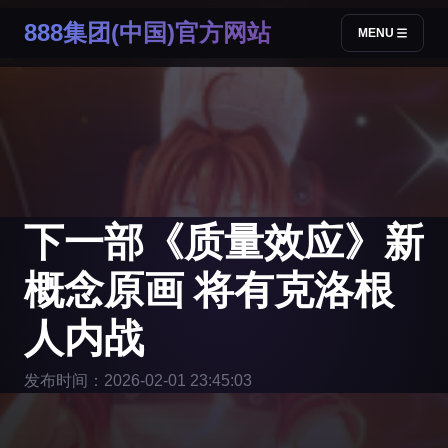
888集团(中国)官方网站
MENU
下一部《质量效应》新
概念原画 将有克洛根
人内战
发布时间：2026-02-01 23:45:03