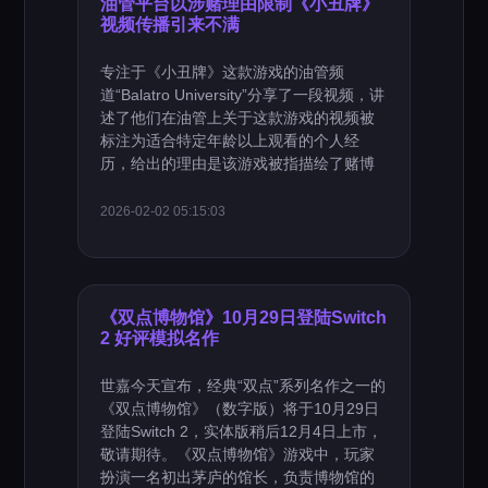
油管平台以涉赌理由限制《小丑牌》
视频传播引来不满
专注于《小丑牌》这款游戏的油管频
道“Balatro University”分享了一段视频，讲
述了他们在油管上关于这款游戏的视频被
标注为适合特定年龄以上观看的个人经
历，给出的理由是该游戏被指描绘了赌博
2026-02-02 05:15:03
《双点博物馆》10月29日登陆Switch
2 好评模拟名作
世嘉今天宣布，经典“双点”系列名作之一的
《双点博物馆》（数字版）将于10月29日
登陆Switch 2，实体版稍后12月4日上市，
敬请期待。《双点博物馆》游戏中，玩家
扮演一名初出茅庐的馆长，负责博物馆的