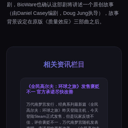
剧，BioWare也确认这部剧将讲述一个原创故事
（由Daniel Casey编剧，Doug Jung执导），故事
背景设定在原版《质量效应》三部曲之后。
相关资讯栏目
《全民高尔夫：环球之旅》发售褒贬
不一 官方承诺尽快改善
万代南梦宫发行，经典系列最新篇《全民
高尔夫：环球之旅》昨天登陆主机，今天
登陆Steam正式发售，但是玩家反馈不
佳，评价褒贬不一，万代南梦宫随机发表