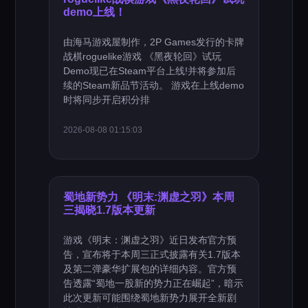
demo上线！
由海马游戏屋制作，2P Games发行的卡牌
战棋roguelike游戏 《黑夜轮回》试玩
Demo现已在Steam平台上线!并将参加后
续的Steam新品节活动。 游戏在上线demo
时将同步开启积分排
2026-08-08 01:15:03
蜀地新势力 《明末:渊虚之羽》本周
三揭晓1.7版本更新
游戏《明末：渊虚之羽》近日发布官方预
告，宣布将于本周三正式披露有关1.7版本
及第二弹豪华扩展包的详细内容。官方预
告透露“蜀地一股新的势力正在崛起”，暗示
此次更新可能围绕蜀地新势力展开全新剧