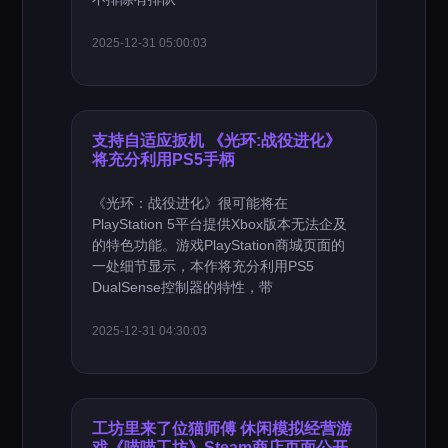
2025-12-31 05:00:03
支持自适应扳机 《光环:战役进化》
将充分利用PS5手柄
《光环：战役进化》很可能将在
PlayStation 5平台提供Xbox版本无法企及
的特色功能。游戏PlayStation商城页面的
一处细节显示，本作将充分利用PS5
DualSense控制器的特性，带
2025-12-31 04:30:03
工坊里来了位猫师傅 休闲模拟经营游
戏《喵喵工坊》Steam商店页面公开