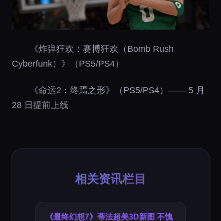
《炸弹狂欢：赛博狂欢（Bomb Rush
Cyberfunk）》（PS5/PS4）
《命运2：终焉之形》（PS5/PS4）—— 5 月
28 日提前上线
相关资讯栏目
《最终幻想7》蒂法超美3D新图 不愧