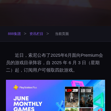
>
>
888集团
资讯栏目
当前页面
近日，索尼公布了2025年6月面向Premium会
员的游戏目录阵容，自 2025 年 6 月 3 日（星期
二）起，订阅用户可领取四款游戏。