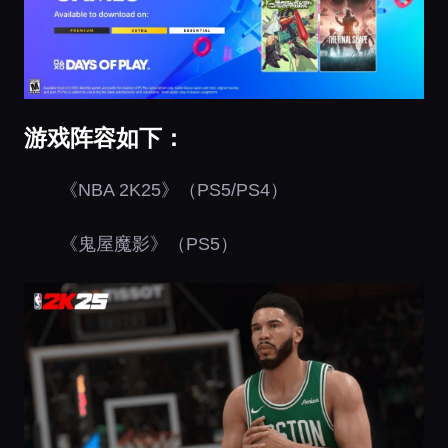
游戏阵容如下：
《NBA 2K25》（PS5/PS4）
《鬼屋魔影》（PS5）