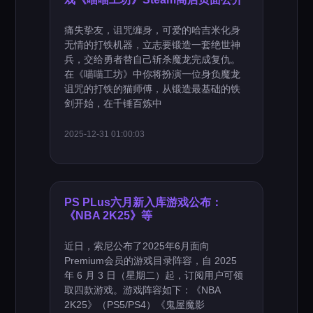
痛失挚友，诅咒缠身，可爱的哈吉米化身
无情的打铁机器，立志要锻造一套绝世神
兵，交给勇者替自己斩杀魔龙完成复仇。
在《喵喵工坊》中你将扮演一位身负魔龙
诅咒的打铁的猫师傅，从锻造最基础的铁
剑开始，在千锤百炼中
2025-12-31 01:00:03
PS PLus六月新入库游戏公布：
《NBA 2K25》等
近日，索尼公布了2025年6月面向
Premium会员的游戏目录阵容，自 2025
年 6 月 3 日（星期二）起，订阅用户可领
取四款游戏。游戏阵容如下：《NBA
2K25》（PS5/PS4）《鬼屋魔影