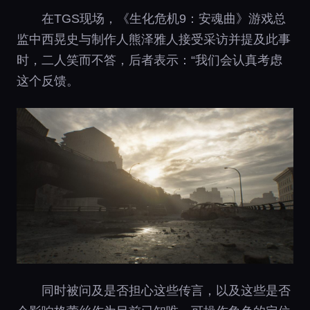
在TGS现场，《生化危机9：安魂曲》游戏总
监中西晃史与制作人熊泽雅人接受采访并提及此事
时，二人笑而不答，后者表示：“我们会认真考虑
这个反馈。
同时被问及是否担心这些传言，以及这些是否