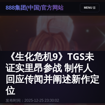
888集团(中国)官方网站
MENU
《生化危机9》TGS未
证实里昂参战 制作人
回应传闻并阐述新作定
位
发布时间：2025-12-25 23:30:02