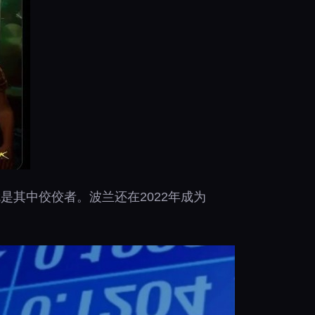
mes就是其中佼佼者。波兰还在2022年成为