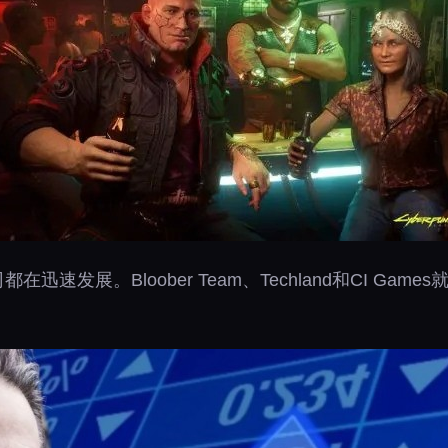
迅速发展。Bloober Team、Techland和CI Ga