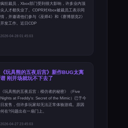
疯狂裁员，Xbox部门受到很大影响，许多业内顶
尖人才都失业了。CDPR对Xbox被裁员工表示同
情，并邀请他们参与《巫师4》和《赛博朋克2》
开发工作。近日CDP
2026-04-28 01:45:03
《玩具熊的五夜后宫》新作BUG太离
谱 刚开场就玩不下去了
《玩具熊的五夜后宫：模仿者的秘密》（Five
Nights at Freddy's: Secret of the Mimic）已于今
日发售，但许多玩家却无法正常体验游戏。原因
何在?问题出在一扇门上。
2026-04-27 23:45:03