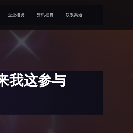
企业概况
资讯栏目
联系渠道
：来我这参与