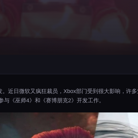
。近日微软又疯狂裁员，Xbox部门受到很大影响，许多
们参与《巫师4》和《赛博朋克2》开发工作。