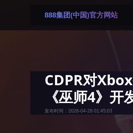
888集团(中国)官方网站
CDPR对Xb
《巫师4》开
发布时间：2026-04-28 01:45:03