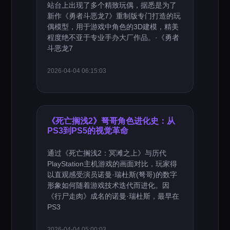
站台上出现了多个精致玩偶，据悉是为了
新作《勇者斗恶龙7》重制版专门打造的玩
偶模型，用于游戏中角色的3D建模，精美
程度绝不亚于专业手办大厂作品。·《勇者
斗恶龙7
2026-04-04 06:15:03
《死亡搁浅2》弩哥角色进化史：从
PS3到PS5的视觉革命
通过《死亡搁浅2：冥滩之上》与历代
PlayStation主机游戏的画面对比，玩家得
以直观感受演员诺曼·瑞杜斯(弩哥)的数字
形象如何随着游戏技术迭代而进化。因
《行尸走肉》成名的诺曼·瑞杜斯，最早在
PS3
2026-04-04 05:00:03