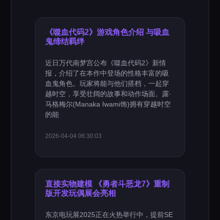
《噬血代码2》游戏角色介绍 与吸血
鬼缔结羁绊
近日万代南梦宫公布《噬血代码2》新情
报，介绍了在本作中登场的性格丰富的吸
血鬼角色。玩家将能与他们搭档，一起穿
越时空，享受壮阔的故事和动作场面。露·
马格梅尔(Manaka Iwami饰)拥有穿越时空
的能
2026-04-04 06:30:03
直接实物建模 《勇者斗恶龙7》重制
版开发玩偶展会亮相
东京电玩展2025正在火热举行中，提前SE