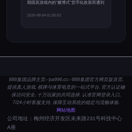
期因其游戏内的“赌博式”货币化政策而遭到
2026-08-04 01:00:03
888集团品牌主页✅pa996.cc✅888集团官方网页版首页,
提供真人游戏, 棋牌与体育电竞的一站式平台. 官方认证确
保访问安全, 十万玩家的共同选择. 认准官网登录入口,
7/24小时客服支持, 保障互动系统的稳定与流畅体验.
网站地图
公司地址：梅州经济开发区未来路231号科技中心
A座