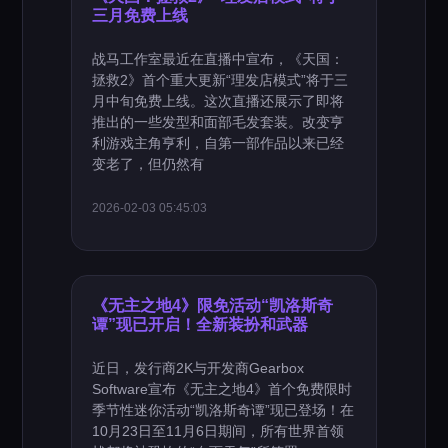
三月免费上线
战马工作室最近在直播中宣布，《天国：
拯救2》首个重大更新“理发店模式”将于三
月中旬免费上线。这次直播还展示了即将
推出的一些发型和面部毛发套装。改变亨
利游戏主角亨利，自第一部作品以来已经
变老了，但仍然有
2026-02-03 05:45:03
《无主之地4》限免活动“凯洛斯奇
谭”现已开启！全新装扮和武器
近日，发行商2K与开发商Gearbox
Software宣布《无主之地4》首个免费限时
季节性迷你活动“凯洛斯奇谭”现已登场！在
10月23日至11月6日期间，所有世界首领