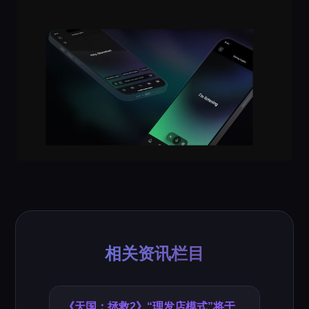
相关资讯栏目
《天国：拯救2》“理发店模式”将于