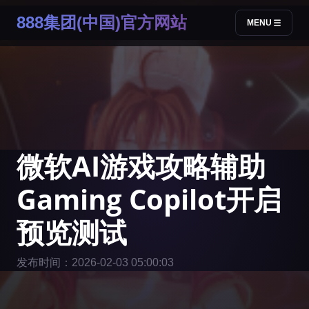
888集团(中国)官方网站
MENU
微软AI游戏攻略辅助
Gaming Copilot开启
预览测试
发布时间：2026-02-03 05:00:03