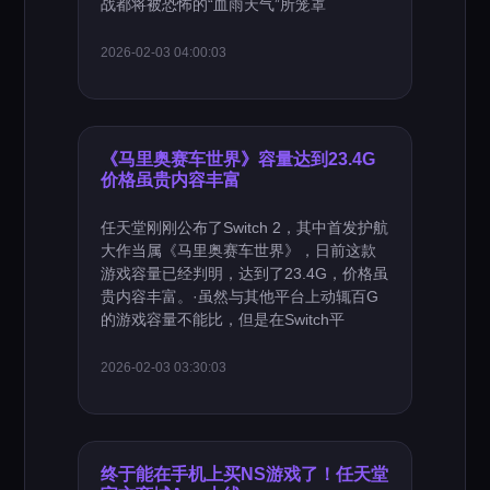
战都将被恐怖的“血雨天气”所笼罩
2026-02-03 04:00:03
《马里奥赛车世界》容量达到23.4G
价格虽贵内容丰富
任天堂刚刚公布了Switch 2，其中首发护航
大作当属《马里奥赛车世界》，日前这款
游戏容量已经判明，达到了23.4G，价格虽
贵内容丰富。·虽然与其他平台上动辄百G
的游戏容量不能比，但是在Switch平
2026-02-03 03:30:03
终于能在手机上买NS游戏了！任天堂