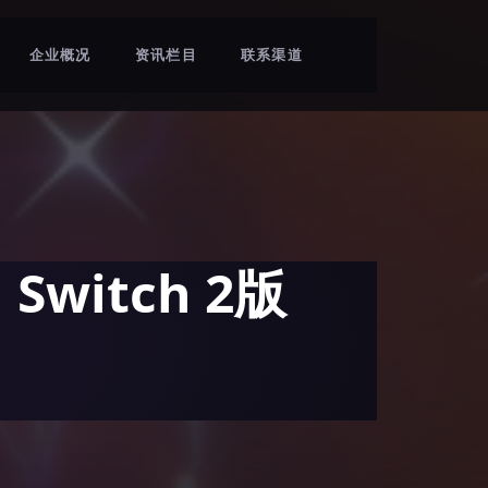
企业概况
资讯栏目
联系渠道
witch 2版